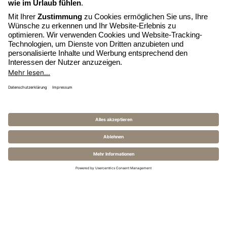
ÖFFNET
E-MAIL SCHREIBEN
SICH
ÖFFNET
HOTEL ANRUFEN
IM